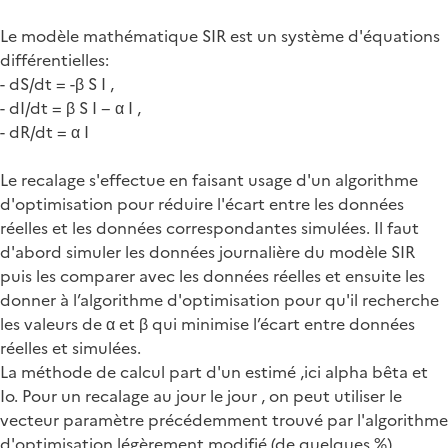
Le modèle mathématique SIR est un système d'équations
différentielles:
- dS/dt = -β S I ,
- dI/dt = β S I − α I ,
- dR/dt = α I
Le recalage s'effectue en faisant usage d'un algorithme
d'optimisation pour réduire l'écart entre les données
réelles et les données correspondantes simulées. Il faut
d'abord simuler les données journalière du modèle SIR
puis les comparer avec les données réelles et ensuite les
donner à l’algorithme d'optimisation pour qu'il recherche
les valeurs de α et β qui minimise l’écart entre données
réelles et simulées.
La méthode de calcul part d'un estimé ,ici alpha bêta et
Io. Pour un recalage au jour le jour , on peut utiliser le
vecteur paramètre précédemment trouvé par l'algorithme
d'optimisation légèrement modifié (de quelques %).