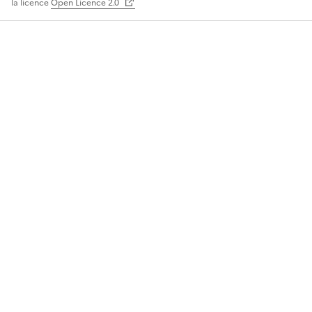
la licence
Open Licence 2.0