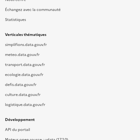
Échangez avec la communauté
Statistiques
Verticales thématiques
simplifions.data.gouv.fr
meteo.data.gouv.fr
transport.data.gouv.fr
ecologie.data.gouv.fr
defis.data.gouv.fr
culture.data.gouv.fr
logistique.data.gouv.fr
Développement
API du portail
Moteur open source : udata (17.2.0)