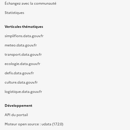
Échangez avec la communauté
Statistiques
Verticales thématiques
simplifions.data.gouv.fr
meteo.data.gouv.fr
transport.data.gouv.fr
ecologie.data.gouv.fr
defis.data.gouv.fr
culture.data.gouv.fr
logistique.data.gouv.fr
Développement
API du portail
Moteur open source : udata (17.2.0)