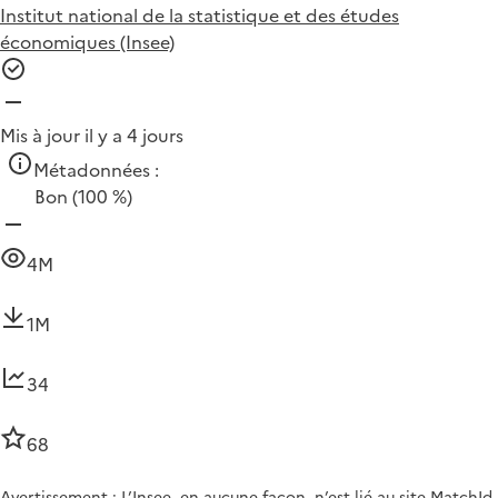
Institut national de la statistique et des études
économiques (Insee)
Mis à jour il y a 4 jours
Métadonnées :
Bon
(100 %)
4M
1M
34
68
Avertissement : L’Insee, en aucune façon, n’est lié au site MatchId