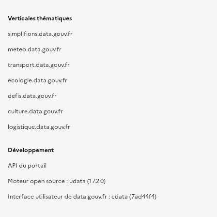
Verticales thématiques
simplifions.data.gouv.fr
meteo.data.gouv.fr
transport.data.gouv.fr
ecologie.data.gouv.fr
defis.data.gouv.fr
culture.data.gouv.fr
logistique.data.gouv.fr
Développement
API du portail
Moteur open source : udata (17.2.0)
Interface utilisateur de data.gouv.fr : cdata (7ad44f4)