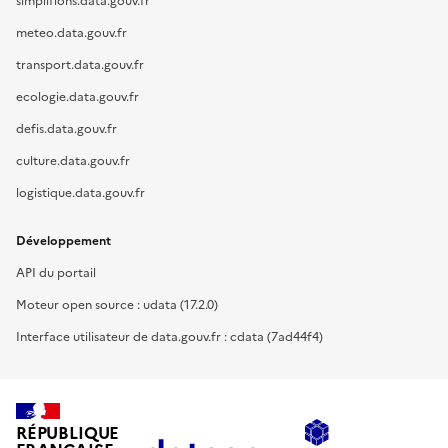
simplifions.data.gouv.fr
meteo.data.gouv.fr
transport.data.gouv.fr
ecologie.data.gouv.fr
defis.data.gouv.fr
culture.data.gouv.fr
logistique.data.gouv.fr
Développement
API du portail
Moteur open source : udata (17.2.0)
Interface utilisateur de data.gouv.fr : cdata (7ad44f4)
RÉPUBLIQUE