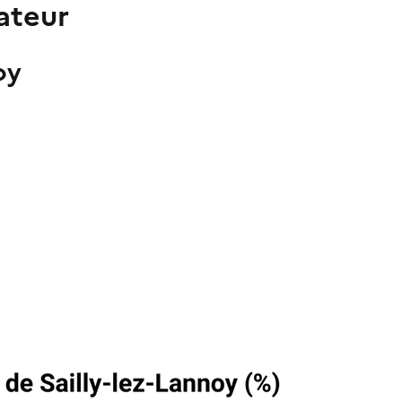
ateur
oy