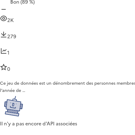
Bon
(89 %)
2K
279
1
0
Ce jeu de données est un dénombrement des personnes membres des
l’année de …
Il n'y a pas encore d'API associées