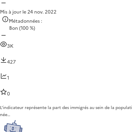
Mis à jour le 24 nov. 2022
Métadonnées :
Bon
(100 %)
3K
427
1
0
L'indicateur représente la part des immigrés au sein de la populat
née…