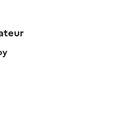
ateur
oy