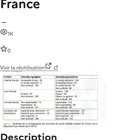
France
1K
0
Voir la réutilisation
Description