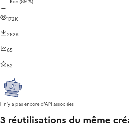
Bon
(89 %)
172K
262K
65
52
Il n'y a pas encore d'API associées
3 réutilisations du même cré