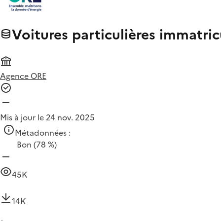
Voitures particulières immatri
Agence ORE
Mis à jour le 24 nov. 2025
Métadonnées :
Bon
(78 %)
45K
14K