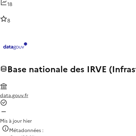
18
8
Base nationale des IRVE (Infra
data.gouv.fr
Mis à jour hier
Métadonnées :