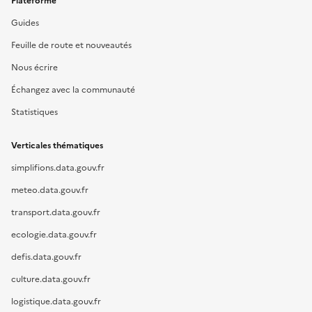
Plateforme
Guides
Feuille de route et nouveautés
Nous écrire
Échangez avec la communauté
Statistiques
Verticales thématiques
simplifions.data.gouv.fr
meteo.data.gouv.fr
transport.data.gouv.fr
ecologie.data.gouv.fr
defis.data.gouv.fr
culture.data.gouv.fr
logistique.data.gouv.fr