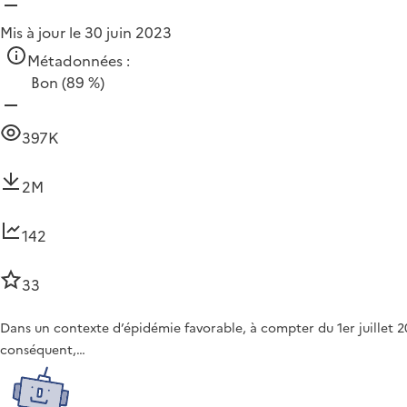
Mis à jour le 30 juin 2023
Métadonnées :
Bon
(89 %)
397K
2M
142
33
Dans un contexte d’épidémie favorable, à compter du 1er juillet 20
conséquent,…