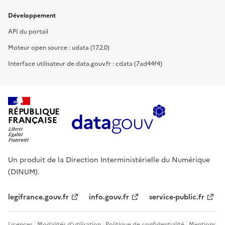
Développement
API du portail
Moteur open source : udata (17.2.0)
Interface utilisateur de data.gouv.fr : cdata (7ad44f4)
RÉPUBLIQUE
FRANÇAISE
Un produit de la Direction Interministérielle du Numérique
(DINUM).
legifrance.gouv.fr
info.gouv.fr
service-public.fr
Licences
Modalités d'utilisation
Politique de confidentialité
Mentions