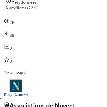
Métadonnées :
À améliorer
(22 %)
2K
89
0
0
Texte intégral
Associations de Nogent