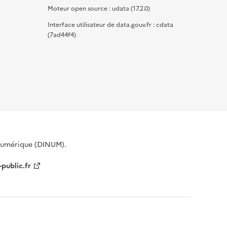
Moteur open source : udata (17.2.0)
Interface utilisateur de data.gouv.fr : cdata
(7ad44f4)
 Numérique (DINUM).
-public.fr