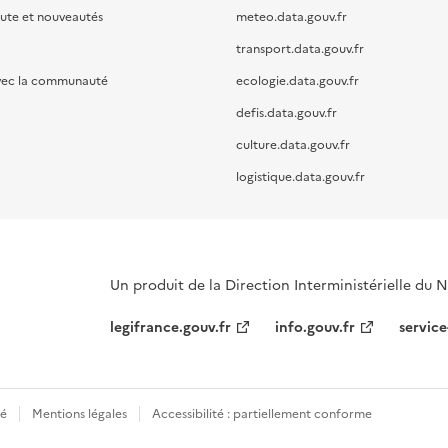
oute et nouveautés
meteo.data.gouv.fr
transport.data.gouv.fr
vec la communauté
ecologie.data.gouv.fr
defis.data.gouv.fr
culture.data.gouv.fr
logistique.data.gouv.fr
Un produit de la Direction Interministérielle du
legifrance.gouv.fr
info.gouv.fr
service
té
Mentions légales
Accessibilité : partiellement conforme