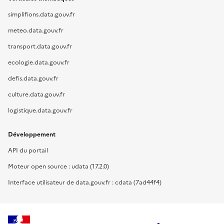
simplifions.data.gouv.fr
meteo.data.gouv.fr
transport.data.gouv.fr
ecologie.data.gouv.fr
defis.data.gouv.fr
culture.data.gouv.fr
logistique.data.gouv.fr
Développement
API du portail
Moteur open source : udata (17.2.0)
Interface utilisateur de data.gouv.fr : cdata (7ad44f4)