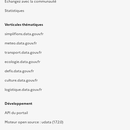
Échangez avec la communauté
Statistiques
Verticales thématiques
simplifions.data.gouv.fr
meteo.data.gouv.fr
transport.data.gouv.fr
ecologie.data.gouv.fr
defis.data.gouv.fr
culture.data.gouv.fr
logistique.data.gouv.fr
Développement
API du portail
Moteur open source : udata (17.2.0)