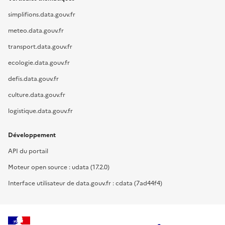
simplifions.data.gouv.fr
meteo.data.gouv.fr
transport.data.gouv.fr
ecologie.data.gouv.fr
defis.data.gouv.fr
culture.data.gouv.fr
logistique.data.gouv.fr
Développement
API du portail
Moteur open source : udata (17.2.0)
Interface utilisateur de data.gouv.fr : cdata (7ad44f4)