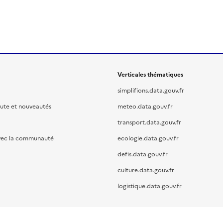
Verticales thématiques
simplifions.data.gouv.fr
oute et nouveautés
meteo.data.gouv.fr
transport.data.gouv.fr
vec la communauté
ecologie.data.gouv.fr
defis.data.gouv.fr
culture.data.gouv.fr
logistique.data.gouv.fr