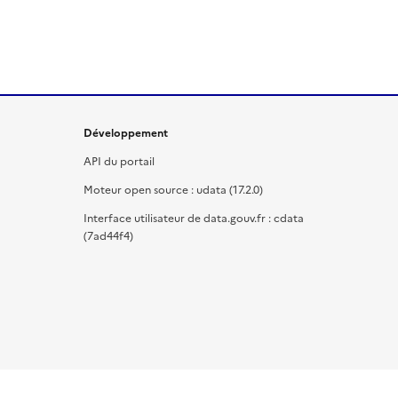
Développement
API du portail
Moteur open source : udata (17.2.0)
Interface utilisateur de data.gouv.fr : cdata
(7ad44f4)