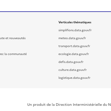
Verticales thématiques
simplifions.data.gouv.fr
oute et nouveautés
meteo.data.gouv.fr
transport.data.gouv.fr
vec la communauté
ecologie.data.gouv.fr
defis.data.gouv.fr
culture.data.gouv.fr
logistique.data.gouv.fr
Un produit de la Direction Interministérielle du