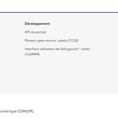
Développement
API du portail
Moteur open source : udata (17.2.0)
Interface utilisateur de data.gouv.fr : cdata
(7ad44f4)
 Numérique (DINUM).