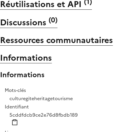
(
1
)
Réutilisations et API
(
0
)
Discussions
Ressources communautaires
Informations
Informations
Mots-clés
culture
gite
heritage
tourisme
Identifiant
5cddfdcb9ce2e76d8fbdb189