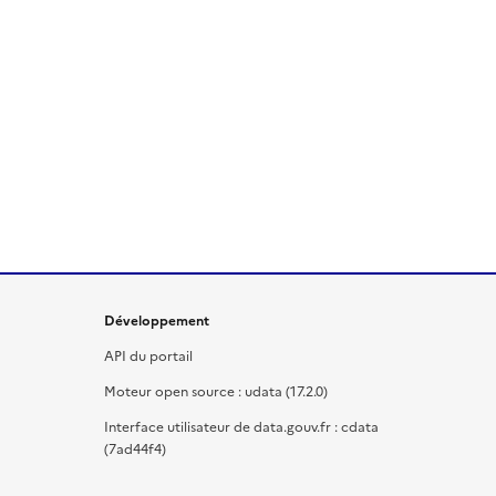
Développement
API du portail
Moteur open source : udata (17.2.0)
Interface utilisateur de data.gouv.fr : cdata
(7ad44f4)