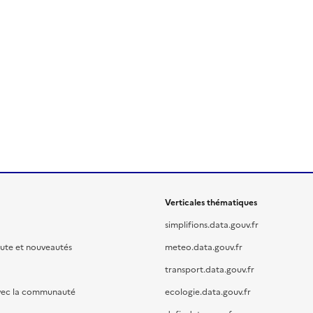
Verticales thématiques
simplifions.data.gouv.fr
oute et nouveautés
meteo.data.gouv.fr
transport.data.gouv.fr
vec la communauté
ecologie.data.gouv.fr