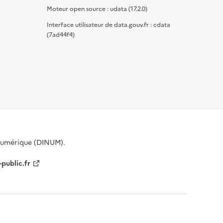
Moteur open source : udata (17.2.0)
Interface utilisateur de data.gouv.fr : cdata
(7ad44f4)
 Numérique (DINUM).
-public.fr