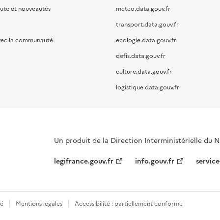
oute et nouveautés
meteo.data.gouv.fr
transport.data.gouv.fr
vec la communauté
ecologie.data.gouv.fr
defis.data.gouv.fr
culture.data.gouv.fr
logistique.data.gouv.fr
Un produit de la Direction Interministérielle du
legifrance.gouv.fr
info.gouv.fr
service
té
Mentions légales
Accessibilité : partiellement conforme