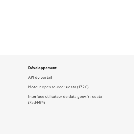
Développement
API du portail
Moteur open source : udata (17.2.0)
Interface utilisateur de data.gouv.fr : cdata
(7ad44f4)