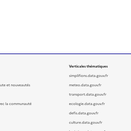
Verticales thématiques
simplifions.data.gouv.fr
oute et nouveautés
meteo.data.gouv.fr
transport.data.gouv.fr
vec la communauté
ecologie.data.gouv.fr
defis.data.gouv.fr
culture.data.gouv.fr