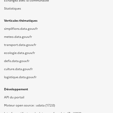
Échangez avec la communauté
Statistiques
Verticales thématiques
simplifions.data.gouv.fr
meteo.data.gouv.fr
transport.data.gouv.fr
ecologie.data.gouv.fr
defis.data.gouv.fr
culture.data.gouv.fr
logistique.data.gouv.fr
Développement
API du portail
Moteur open source : udata (17.2.0)