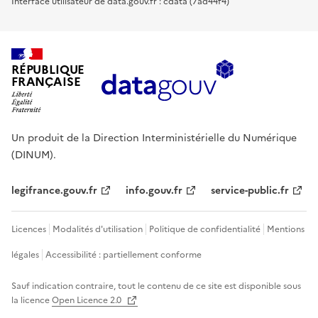
Interface utilisateur de data.gouv.fr : cdata (7ad44f4)
RÉPUBLIQUE
FRANÇAISE
Un produit de la Direction Interministérielle du Numérique
(DINUM).
legifrance.gouv.fr
info.gouv.fr
service-public.fr
Licences
Modalités d'utilisation
Politique de confidentialité
Mentions
légales
Accessibilité : partiellement conforme
Sauf indication contraire, tout le contenu de ce site est disponible sous
la licence
Open Licence 2.0