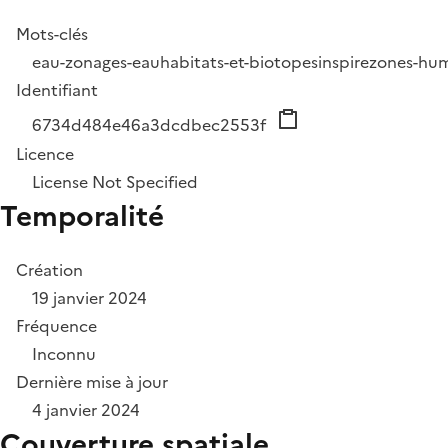
Mots-clés
eau-zonages-eau
habitats-et-biotopes
inspire
zones-hu
Identifiant
6734d484e46a3dcdbec2553f
Licence
License Not Specified
Temporalité
Création
19 janvier 2024
Fréquence
Inconnu
Dernière mise à jour
4 janvier 2024
Couverture spatiale