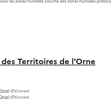
pour les zones humides couche des zones humides prélocal
des Territoires de l'Orne
Orne)
(Contact)
Orne)
(Contact)