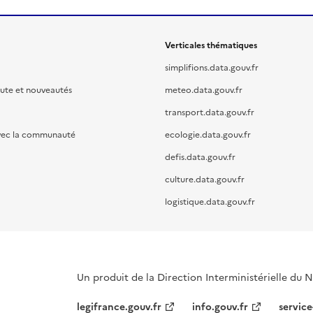
Verticales thématiques
simplifions.data.gouv.fr
oute et nouveautés
meteo.data.gouv.fr
transport.data.gouv.fr
vec la communauté
ecologie.data.gouv.fr
defis.data.gouv.fr
culture.data.gouv.fr
logistique.data.gouv.fr
Un produit de la Direction Interministérielle du
legifrance.gouv.fr
info.gouv.fr
service