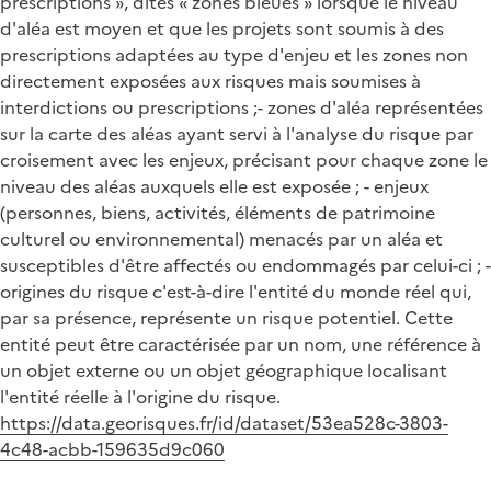
prescriptions », dites « zones bleues » lorsque le niveau
d'aléa est moyen et que les projets sont soumis à des
prescriptions adaptées au type d'enjeu et les zones non
directement exposées aux risques mais soumises à
interdictions ou prescriptions ;- zones d'aléa représentées
sur la carte des aléas ayant servi à l'analyse du risque par
croisement avec les enjeux, précisant pour chaque zone le
niveau des aléas auxquels elle est exposée ; - enjeux
(personnes, biens, activités, éléments de patrimoine
culturel ou environnemental) menacés par un aléa et
susceptibles d'être affectés ou endommagés par celui-ci ; -
origines du risque c'est-à-dire l'entité du monde réel qui,
par sa présence, représente un risque potentiel. Cette
entité peut être caractérisée par un nom, une référence à
un objet externe ou un objet géographique localisant
l'entité réelle à l'origine du risque.
https://data.georisques.fr/id/dataset/53ea528c-3803-
4c48-acbb-159635d9c060