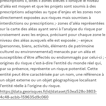
prescriptions », dites « zones bleues » lorsque le niveau
d'aléa est moyen et que les projets sont soumis à des
prescriptions adaptées au type d'enjeu et les zones non
directement exposées aux risques mais soumises à
interdictions ou prescriptions ;- zones d'aléa représentées
sur la carte des aléas ayant servi à l'analyse du risque par
croisement avec les enjeux, précisant pour chaque zone le
niveau des aléas auxquels elle est exposée ; - enjeux
(personnes, biens, activités, éléments de patrimoine
culturel ou environnemental) menacés par un aléa et
susceptibles d'être affectés ou endommagés par celui-ci ; -
origines du risque c'est-à-dire l'entité du monde réel qui,
par sa présence, représente un risque potentiel. Cette
entité peut être caractérisée par un nom, une référence à
un objet externe ou un objet géographique localisant
l'entité réelle à l'origine du risque.
https://data.georisques.fr/id/dataset/53ea528c-3803-
4c48-acbb-159635d9c060