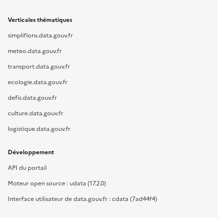
Verticales thématiques
simplifions.data.gouv.fr
meteo.data.gouv.fr
transport.data.gouv.fr
ecologie.data.gouv.fr
defis.data.gouv.fr
culture.data.gouv.fr
logistique.data.gouv.fr
Développement
API du portail
Moteur open source : udata (17.2.0)
Interface utilisateur de data.gouv.fr : cdata (7ad44f4)