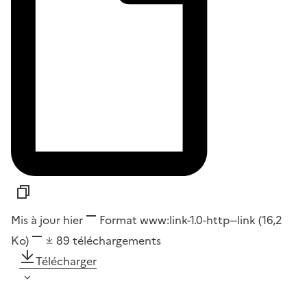
Mis à jour hier
Format
www:link-1.0-http--link
(16,2
Ko)
89
téléchargements
Télécharger