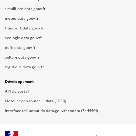
simplifions.data.gouv.fr
meteo.data.gouv.fr
transport.data.gouv.fr
ecologie.data.gouv.fr
defis.data.gouv.fr
culture.data.gouv.fr
logistique.data.gouv.fr
Développement
API du portail
Moteur open source : udata (17.2.0)
Interface utilisateur de data.gouv.fr : cdata (7ad44f4)