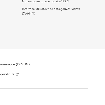
Moteur open source : udata (17.2.0)
Interface utilisateur de data.gouv.fr : cdata
(7ad44f4)
 Numérique (DINUM).
-public.fr