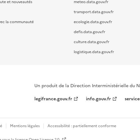
oute et nouveautés
meteo.data.gouv.fr
transport.data.gouv.fr
vec la communauté
ecologie.data.gouv.fr
defis.data.gouv.fr
culture.data.gouv.fr
logistique.data.gouv.fr
Un produit de la Direction Interministérielle du
legifrance.gouv.fr
info.gouv.fr
service
té
Mentions légales
Accessibilité : partiellement conforme
e sous la licence
Open Licence 2.0