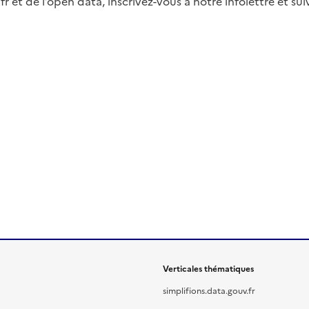
fr et de l’open data, inscrivez-vous à notre infolettre et s
Verticales thématiques
simplifions.data.gouv.fr