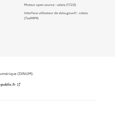
Moteur open source : udata (17.2.0)
Interface utilisateur de data.gouv.fr : cdata
(7ad44f4)
 Numérique (DINUM).
-public.fr