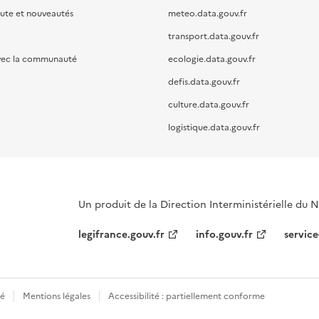
oute et nouveautés
meteo.data.gouv.fr
transport.data.gouv.fr
vec la communauté
ecologie.data.gouv.fr
defis.data.gouv.fr
culture.data.gouv.fr
logistique.data.gouv.fr
Un produit de la Direction Interministérielle du
legifrance.gouv.fr
info.gouv.fr
service
té
Mentions légales
Accessibilité : partiellement conforme