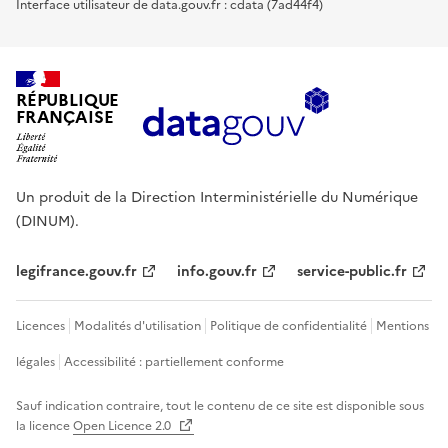
Interface utilisateur de data.gouv.fr : cdata (7ad44f4)
RÉPUBLIQUE
FRANÇAISE
Un produit de la Direction Interministérielle du Numérique
(DINUM).
legifrance.gouv.fr
info.gouv.fr
service-public.fr
Licences
Modalités d'utilisation
Politique de confidentialité
Mentions
légales
Accessibilité : partiellement conforme
Sauf indication contraire, tout le contenu de ce site est disponible sous
la licence
Open Licence 2.0