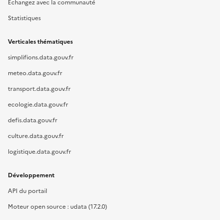
Échangez avec la communauté
Statistiques
Verticales thématiques
simplifions.data.gouv.fr
meteo.data.gouv.fr
transport.data.gouv.fr
ecologie.data.gouv.fr
defis.data.gouv.fr
culture.data.gouv.fr
logistique.data.gouv.fr
Développement
API du portail
Moteur open source : udata (17.2.0)