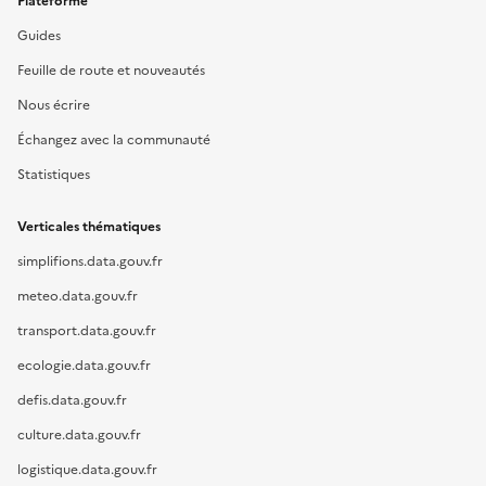
Plateforme
Guides
Feuille de route et nouveautés
Nous écrire
Échangez avec la communauté
Statistiques
Verticales thématiques
simplifions.data.gouv.fr
meteo.data.gouv.fr
transport.data.gouv.fr
ecologie.data.gouv.fr
defis.data.gouv.fr
culture.data.gouv.fr
logistique.data.gouv.fr