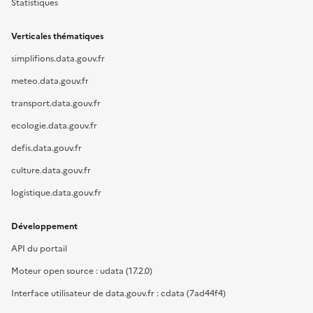
Statistiques
Verticales thématiques
simplifions.data.gouv.fr
meteo.data.gouv.fr
transport.data.gouv.fr
ecologie.data.gouv.fr
defis.data.gouv.fr
culture.data.gouv.fr
logistique.data.gouv.fr
Développement
API du portail
Moteur open source : udata (17.2.0)
Interface utilisateur de data.gouv.fr : cdata (7ad44f4)