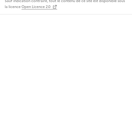
Sauf indication contraire, tout le contenu de ce site est disponible sous
la licence
Open Licence 2.0