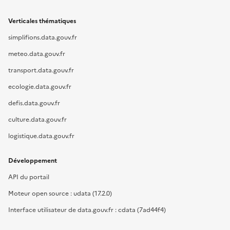
Verticales thématiques
simplifions.data.gouv.fr
meteo.data.gouv.fr
transport.data.gouv.fr
ecologie.data.gouv.fr
defis.data.gouv.fr
culture.data.gouv.fr
logistique.data.gouv.fr
Développement
API du portail
Moteur open source : udata (17.2.0)
Interface utilisateur de data.gouv.fr : cdata (7ad44f4)