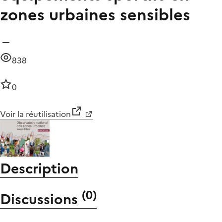
zones urbaines sensibles
838
0
Voir la réutilisation
Description
(
0
)
Discussions