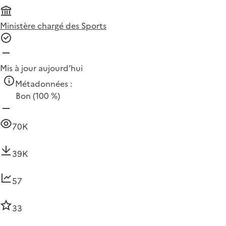
Ministère chargé des Sports
Mis à jour aujourd’hui
Métadonnées :
Bon
(100 %)
70K
39K
57
33