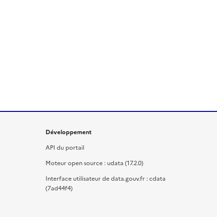
Développement
API du portail
Moteur open source : udata (17.2.0)
Interface utilisateur de data.gouv.fr : cdata
(7ad44f4)