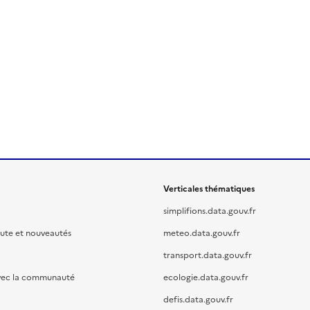
Verticales thématiques
simplifions.data.gouv.fr
oute et nouveautés
meteo.data.gouv.fr
transport.data.gouv.fr
vec la communauté
ecologie.data.gouv.fr
defis.data.gouv.fr