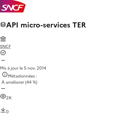
​API micro-services TER
SNCF
Mis à jour le 5 nov. 2014
Métadonnées :
À améliorer
(44 %)
2K
0