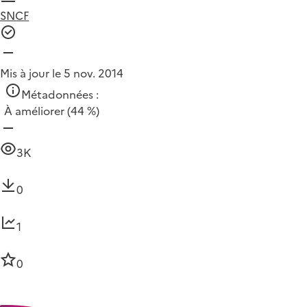
SNCF
Mis à jour le 5 nov. 2014
Métadonnées :
À améliorer
(44 %)
3K
0
1
0