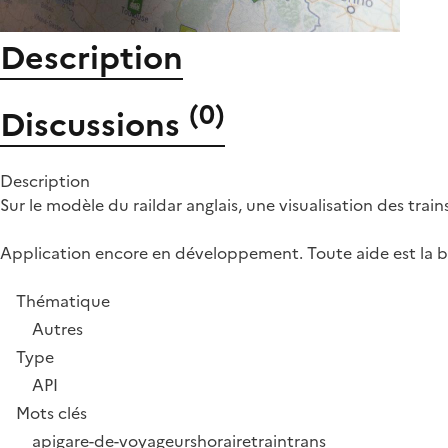
Description
(
0
)
Discussions
Description
Sur le modèle du raildar anglais, une visualisation des trains
Application encore en développement. Toute aide est la b
Thématique
Autres
Type
API
Mots clés
api
gare-de-voyageurs
horaire
train
trans