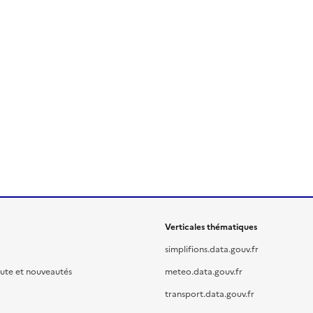
Verticales thématiques
simplifions.data.gouv.fr
oute et nouveautés
meteo.data.gouv.fr
transport.data.gouv.fr