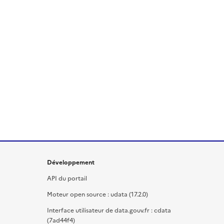
Développement
API du portail
Moteur open source : udata (17.2.0)
Interface utilisateur de data.gouv.fr : cdata
(7ad44f4)