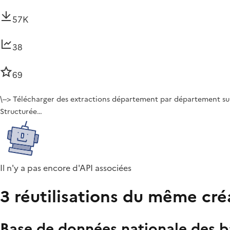
57K
38
69
\--> Télécharger des extractions département par département su
Structurée…
Il n'y a pas encore d'API associées
3 réutilisations du même cré
Base de données nationale des 