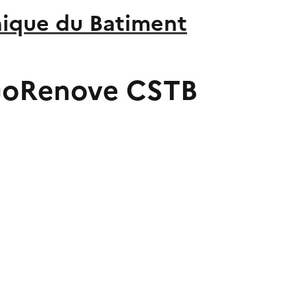
nique du Batiment
 GoRenove CSTB