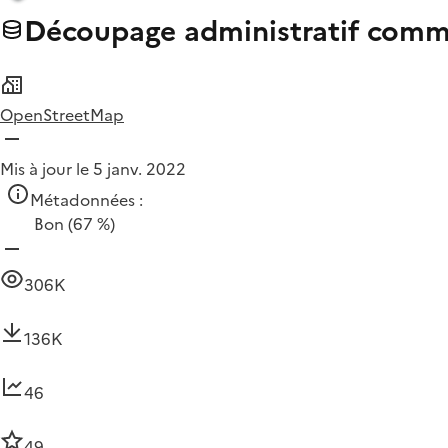
Découpage administratif commu
OpenStreetMap
Mis à jour le 5 janv. 2022
Métadonnées :
Bon
(67 %)
306K
136K
46
49