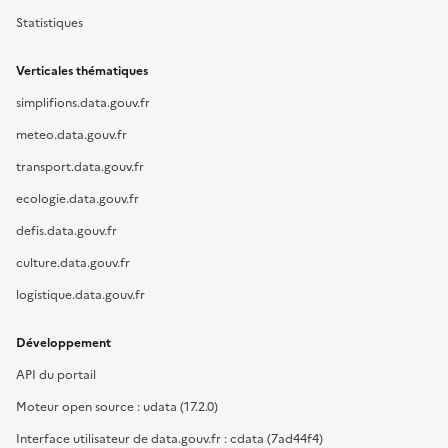
Statistiques
Verticales thématiques
simplifions.data.gouv.fr
meteo.data.gouv.fr
transport.data.gouv.fr
ecologie.data.gouv.fr
defis.data.gouv.fr
culture.data.gouv.fr
logistique.data.gouv.fr
Développement
API du portail
Moteur open source : udata (17.2.0)
Interface utilisateur de data.gouv.fr : cdata (7ad44f4)