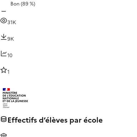
Bon
(89 %)
31K
9K
10
1
Effectifs d’élèves par école