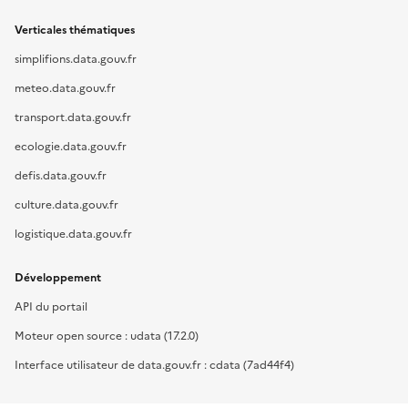
Verticales thématiques
simplifions.data.gouv.fr
meteo.data.gouv.fr
transport.data.gouv.fr
ecologie.data.gouv.fr
defis.data.gouv.fr
culture.data.gouv.fr
logistique.data.gouv.fr
Développement
API du portail
Moteur open source : udata (17.2.0)
Interface utilisateur de data.gouv.fr : cdata (7ad44f4)