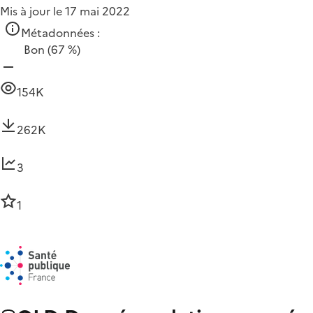
Mis à jour le 17 mai 2022
Métadonnées :
Bon
(67 %)
154K
262K
3
1