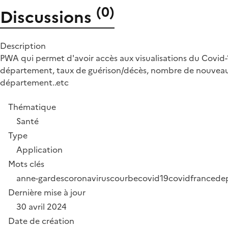
(
0
)
Discussions
Description
PWA qui permet d'avoir accès aux visualisations du Covid-
département, taux de guérison/décès, nombre de nouveaux ad
département..etc
Thématique
Santé
Type
Application
Mots clés
anne-gardes
coronavirus
courbe
covid19
covidfrance
de
Dernière mise à jour
30 avril 2024
Date de création