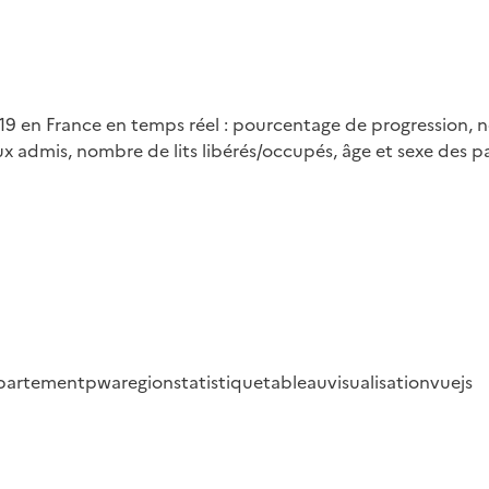
19 en France en temps réel : pourcentage de progression, 
mis, nombre de lits libérés/occupés, âge et sexe des patien
partement
pwa
region
statistique
tableau
visualisation
vuejs