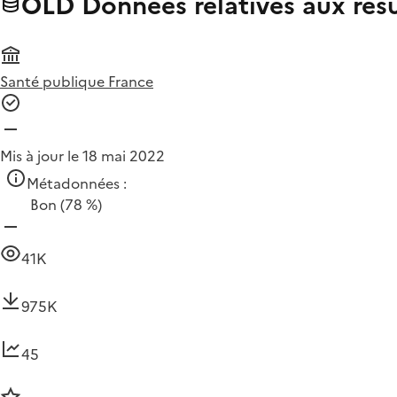
OLD Données relatives aux résu
Santé publique France
Mis à jour le 18 mai 2022
Métadonnées :
Bon
(78 %)
41K
975K
45