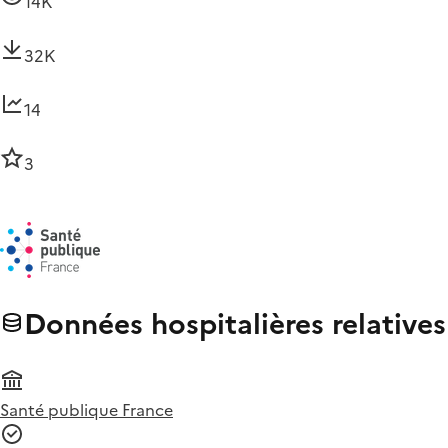
14K
32K
14
3
Données hospitalières relative
Santé publique France