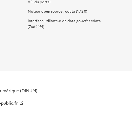
API du portail
Moteur open source : udata (17.2.0)
Interface utilisateur de data.gouv.fr : cdata
(7ad44f4)
 Numérique (DINUM).
-public.fr