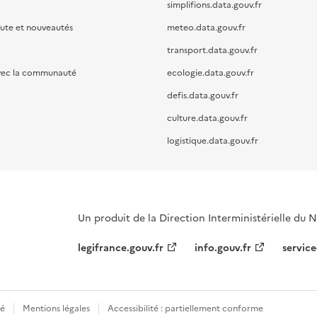
simplifions.data.gouv.fr
oute et nouveautés
meteo.data.gouv.fr
transport.data.gouv.fr
vec la communauté
ecologie.data.gouv.fr
defis.data.gouv.fr
culture.data.gouv.fr
logistique.data.gouv.fr
Un produit de la Direction Interministérielle du
legifrance.gouv.fr
info.gouv.fr
service
té
Mentions légales
Accessibilité : partiellement conforme