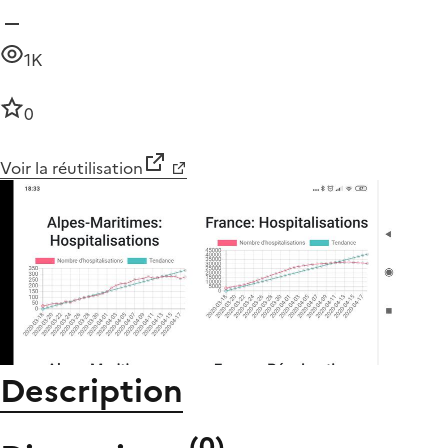
1K
0
Voir la réutilisation
Description
(
0
)