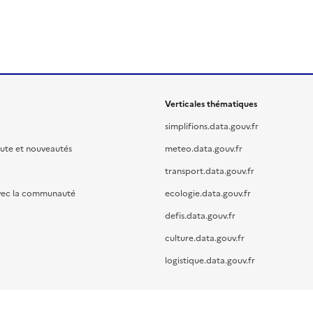
Verticales thématiques
simplifions.data.gouv.fr
oute et nouveautés
meteo.data.gouv.fr
transport.data.gouv.fr
vec la communauté
ecologie.data.gouv.fr
defis.data.gouv.fr
culture.data.gouv.fr
logistique.data.gouv.fr