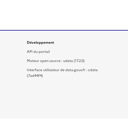
Développement
API du portail
Moteur open source : udata (17.2.0)
Interface utilisateur de data.gouv.fr : cdata
(7ad44f4)