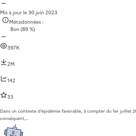
Mis à jour le 30 juin 2023
Métadonnées :
Bon
(89 %)
397K
2M
142
33
Dans un contexte d’épidémie favorable, à compter du 1er juillet 20
conséquent,…