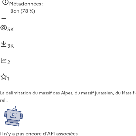
Métadonnées :
Bon
(78 %)
5K
3K
2
1
La délimitation du massif des Alpes, du massif jurassien, du Massi
rel…
Il n'y a pas encore d'API associées