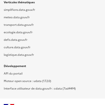
Verticales thématiques
simplifions.data.gouv.fr
meteo.data.gouv.fr
transport.data.gouv.fr
ecologie.data.gouv.fr
defis.data.gouv.fr
culture.data.gouv.fr
logistique.data.gouv.fr
Développement
API du portail
Moteur open source : udata (17.2.0)
Interface utilisateur de data.gouv.fr : cdata (7ad44f4)