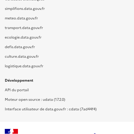
simplifions.data.gouv.fr
meteo.data.gouv.fr
transport.data.gouv.fr
ecologie.data.gouv.fr
defis.data.gouv.fr
culture.data.gouv.fr
logistique.data.gouv.fr
Développement
API du portail
Moteur open source : udata (17.2.0)
Interface utilisateur de data.gouv.fr : cdata (7ad44f4)