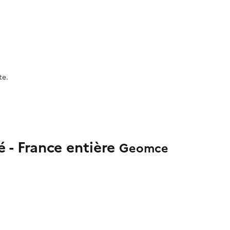
te.
é - France entière
Geomce