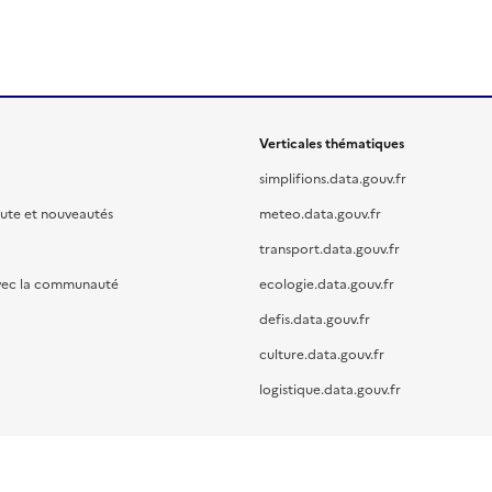
Verticales thématiques
simplifions.data.gouv.fr
oute et nouveautés
meteo.data.gouv.fr
transport.data.gouv.fr
vec la communauté
ecologie.data.gouv.fr
defis.data.gouv.fr
culture.data.gouv.fr
logistique.data.gouv.fr