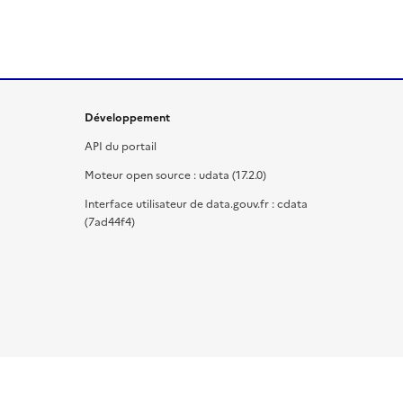
Développement
API du portail
Moteur open source : udata (17.2.0)
Interface utilisateur de data.gouv.fr : cdata
(7ad44f4)